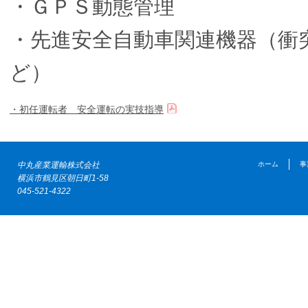
・ＧＰＳ動態管理
・先進安全自動車関連機器（衝
ど）
・初任運転者 安全運転の実技指導
中丸産業運輸株式会社
ホーム
事
横浜市鶴見区朝日町1-58
045-521-4322